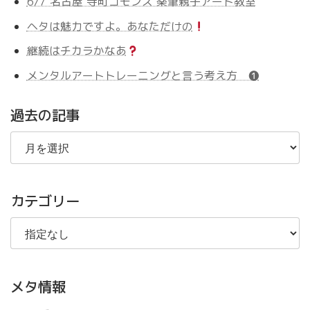
6/7 名古屋 寺町コモンズ 楽筆親子アート教室
ヘタは魅力ですよ。あなただけの
継続はチカラかなあ
メンタルアートトレーニングと言う考え方 ❶
過去の記事
過
去
の
記
事
カテゴリー
メタ情報