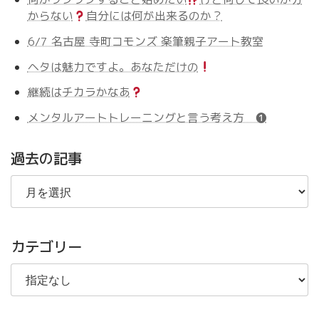
からない
自分には何が出来るのか？
6/7 名古屋 寺町コモンズ 楽筆親子アート教室
ヘタは魅力ですよ。あなただけの
継続はチカラかなあ
メンタルアートトレーニングと言う考え方 ❶
過去の記事
過
去
の
記
事
カテゴリー