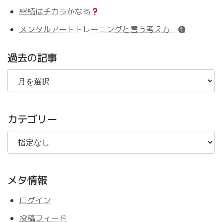
継続はチカラかなあ
メンタルアートトレーニングと言う考え方 ❶
過去の記事
過
去
の
記
事
カテゴリー
メタ情報
ログイン
投稿フィード