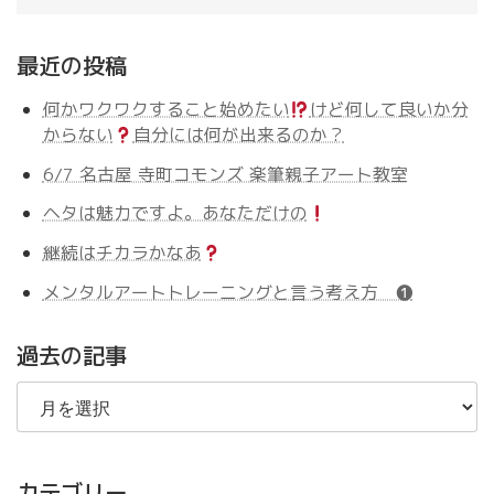
最近の投稿
何かワクワクすること始めたい
けど何して良いか分
からない
自分には何が出来るのか？
6/7 名古屋 寺町コモンズ 楽筆親子アート教室
ヘタは魅力ですよ。あなただけの
継続はチカラかなあ
メンタルアートトレーニングと言う考え方 ❶
過去の記事
過
去
の
記
事
カテゴリー