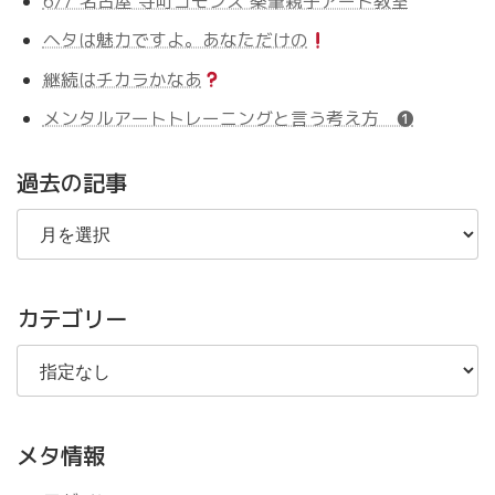
6/7 名古屋 寺町コモンズ 楽筆親子アート教室
ヘタは魅力ですよ。あなただけの
継続はチカラかなあ
メンタルアートトレーニングと言う考え方 ❶
過去の記事
過
去
の
記
事
カテゴリー
メタ情報