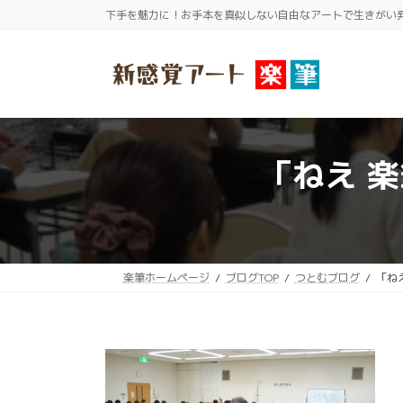
コ
ナ
下手を魅力に！お手本を真似しない自由なアートで生きがい
ン
ビ
テ
ゲ
ン
ー
ツ
シ
へ
ョ
ス
ン
「ねえ 
キ
に
ッ
移
プ
動
楽筆ホームページ
ブログTOP
つとむブログ
「ね