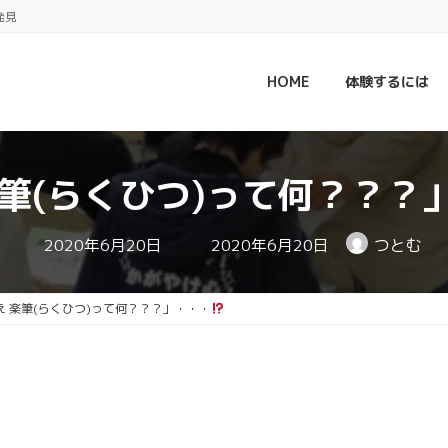
発見
HOME
体験するには
楽筆(らくひつ)って何？？？
最
2020年6月20日
2020年6月20日
つとむ
終
更
新
日
え 楽筆(らくひつ)って何？？？」・・・
時
: