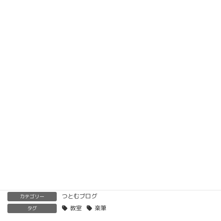
楽筆オンライン講座 受講生募集中
動画教材とLINE添削で全国どこでもご自宅で楽筆
メソッドを習得していただけます。
ベーシック以上で講師の資格も合わせて取得してい
ただけます。講師用にオンラインで教えるための教
材もありますので、すぐに自宅でオンライン教室を
開くことも可能です。
くわしくはこちらをご覧ください。
楽筆を全国に！講師募集中！
つとむブログ
カテゴリー
教室
楽筆
タグ