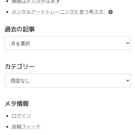
継続はチカラかなあ
メンタルアートトレーニングと言う考え方 ❶
過去の記事
過
去
の
記
事
カテゴリー
メタ情報
ログイン
投稿フィード