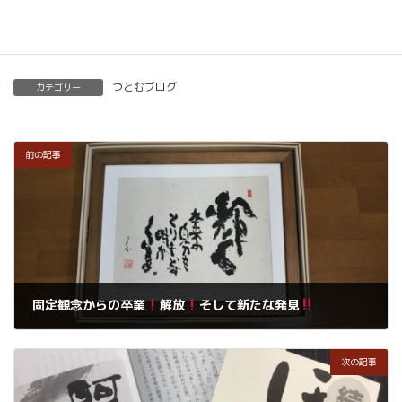
楽筆を全国に！講師募集中！
つとむブログ
カテゴリー
前の記事
固定観念からの卒業
解放
そして新たな発見
2021年1月20日
次の記事