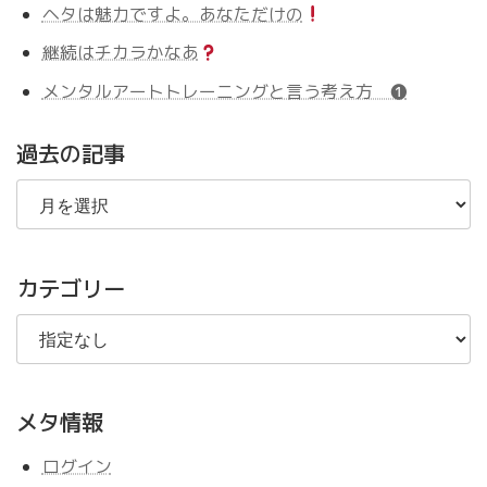
ヘタは魅力ですよ。あなただけの
継続はチカラかなあ
メンタルアートトレーニングと言う考え方 ❶
過去の記事
過
去
の
記
事
カテゴリー
メタ情報
ログイン