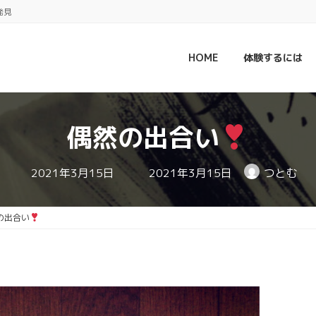
発見
HOME
体験するには
偶然の出合い
最
2021年3月15日
2021年3月15日
つとむ
終
更
新
日
の出合い
時
: