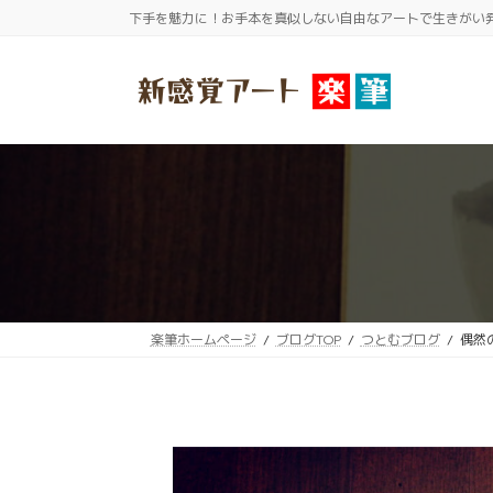
コ
ナ
下手を魅力に！お手本を真似しない自由なアートで生きがい
ン
ビ
テ
ゲ
ン
ー
ツ
シ
へ
ョ
ス
ン
キ
に
ッ
移
プ
動
楽筆ホームページ
ブログTOP
つとむブログ
偶然