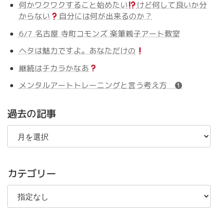
何かワクワクすること始めたい
けど何して良いか分
からない
自分には何が出来るのか？
6/7 名古屋 寺町コモンズ 楽筆親子アート教室
ヘタは魅力ですよ。あなただけの
継続はチカラかなあ
メンタルアートトレーニングと言う考え方 ❶
過去の記事
過
去
の
記
事
カテゴリー