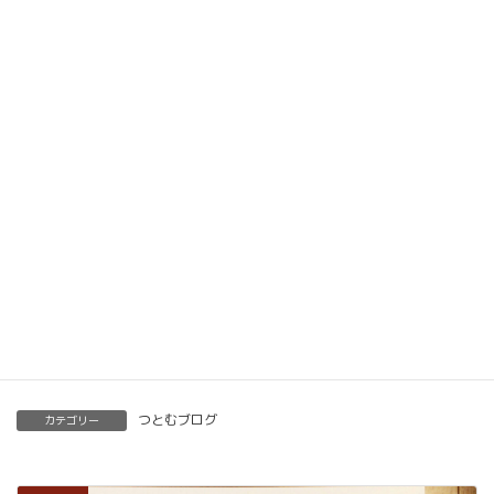
楽筆オンライン講座 受講生募集中
動画教材とLINE添削で全国どこでもご自宅で楽筆
メソッドを習得していただけます。
ベーシック以上で講師の資格も合わせて取得してい
ただけます。講師用にオンラインで教えるための教
材もありますので、すぐに自宅でオンライン教室を
開くことも可能です。
くわしくはこちらをご覧ください。
楽筆を全国に！講師募集中！
つとむブログ
カテゴリー