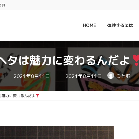
発見
HOME
体験するには
ヘタは魅力に変わるんだよ
最
2021年8月11日
2021年8月11日
つとむ
終
更
新
日
は魅力に変わるんだよ
時
: