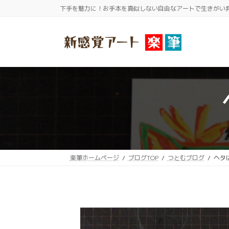
コ
ナ
下手を魅力に！お手本を真似しない自由なアートで生きがい
ン
ビ
テ
ゲ
ン
ー
ツ
シ
へ
ョ
ス
ン
キ
に
ッ
移
プ
動
楽筆ホームページ
ブログTOP
つとむブログ
ヘタ