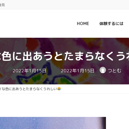
発見
HOME
体験するには
な色に出あうとたまらなくう
最
2022年1月15日
2022年1月15日
つとむ
終
更
新
日
イな色に出あうとたまらなくうれしい
時
: