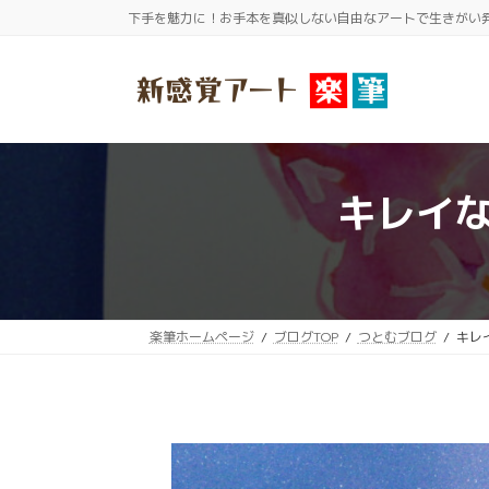
コ
ナ
下手を魅力に！お手本を真似しない自由なアートで生きがい
ン
ビ
テ
ゲ
ン
ー
ツ
シ
へ
ョ
ス
ン
キレイ
キ
に
ッ
移
プ
動
楽筆ホームページ
ブログTOP
つとむブログ
キレ