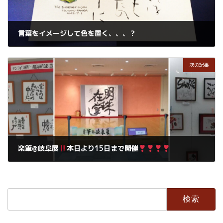
言葉をイメージして色を置く、、、？
2022年7月1日
次の記事
楽筆@岐阜展
本日より15日まで開催
2022年7月2日
検
索: