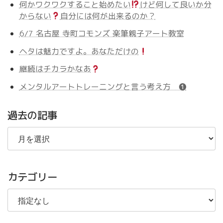
何かワクワクすること始めたい
けど何して良いか分
からない
自分には何が出来るのか？
6/7 名古屋 寺町コモンズ 楽筆親子アート教室
ヘタは魅力ですよ。あなただけの
継続はチカラかなあ
メンタルアートトレーニングと言う考え方 ❶
過去の記事
過
去
の
記
事
カテゴリー