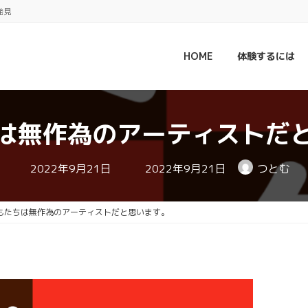
発見
HOME
体験するには
は無作為のアーティストだ
最
2022年9月21日
2022年9月21日
つとむ
終
更
新
日
もたちは無作為のアーティストだと思います。
時
: