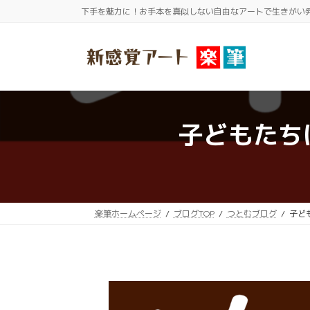
コ
ナ
下手を魅力に！お手本を真似しない自由なアートで生きがい
ン
ビ
テ
ゲ
ン
ー
ツ
シ
へ
ョ
ス
ン
子どもたち
キ
に
ッ
移
プ
動
楽筆ホームページ
ブログTOP
つとむブログ
子ど