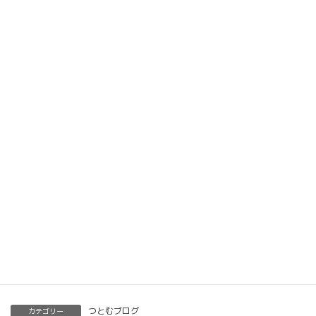
楽筆オンライン講座 受講生募集中
動画教材とLINE添削で全国どこでもご自宅で楽筆
メソッドを習得していただけます。
ベーシック以上で講師の資格も合わせて取得してい
ただけます。講師用にオンラインで教えるための教
材もありますので、すぐに自宅でオンライン教室を
開くことも可能です。
くわしくはこちらをご覧ください。
楽筆を全国に！講師募集中！
つとむブログ
カテゴリー