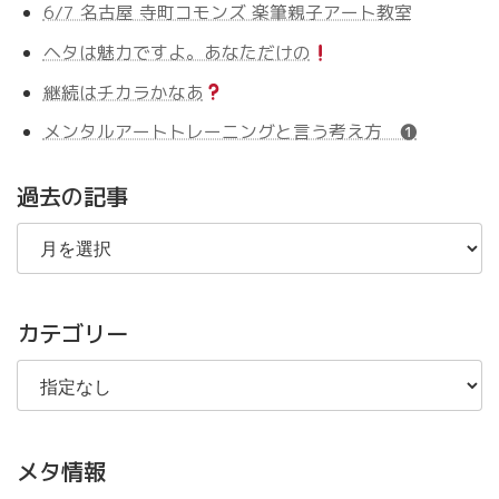
6/7 名古屋 寺町コモンズ 楽筆親子アート教室
ヘタは魅力ですよ。あなただけの
継続はチカラかなあ
メンタルアートトレーニングと言う考え方 ❶
過去の記事
過
去
の
記
事
カテゴリー
メタ情報