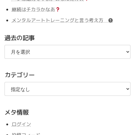
継続はチカラかなあ
メンタルアートトレーニングと言う考え方 ❶
過去の記事
過
去
の
記
事
カテゴリー
メタ情報
ログイン