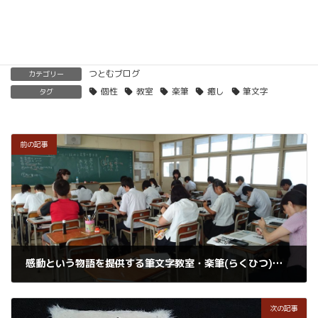
楽筆を全国に！講師募集中！
つとむブログ
カテゴリー
個性
教室
楽筆
癒し
筆文字
タグ
前の記事
感動という物語を提供する筆文字教室・楽筆(らくひつ)
あなた
2017年7月21日
次の記事