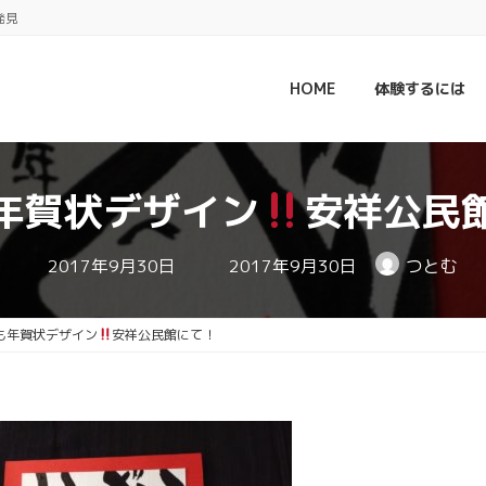
発見
HOME
体験するには
年賀状デザイン
安祥公民
最
2017年9月30日
2017年9月30日
つとむ
終
更
新
日
も年賀状デザイン
安祥公民館にて！
時
: