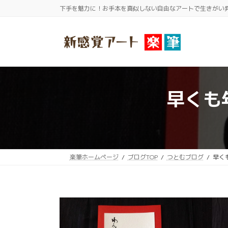
コ
ナ
下手を魅力に！お手本を真似しない自由なアートで生きがい
ン
ビ
テ
ゲ
ン
ー
ツ
シ
へ
ョ
ス
ン
早くも
キ
に
ッ
移
プ
動
楽筆ホームページ
ブログTOP
つとむブログ
早く