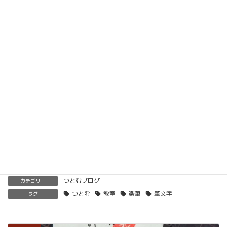
動画教材とLINE添削で全国どこでもご自宅で楽筆
メソッドを習得していただけます。
ベーシック以上で講師の資格も合わせて取得してい
ただけます。講師用にオンラインで教えるための教
材もありますので、すぐに自宅でオンライン教室を
開くことも可能です。
くわしくはこちらをご覧ください。
楽筆を全国に！講師募集中！
つとむブログ
カテゴリー
つとむ
教室
楽筆
筆文字
タグ