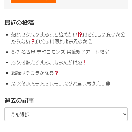
最近の投稿
何かワクワクすること始めたい
けど何して良いか分
からない
自分には何が出来るのか？
6/7 名古屋 寺町コモンズ 楽筆親子アート教室
ヘタは魅力ですよ。あなただけの
継続はチカラかなあ
メンタルアートトレーニングと言う考え方 ❶
過去の記事
過
去
の
記