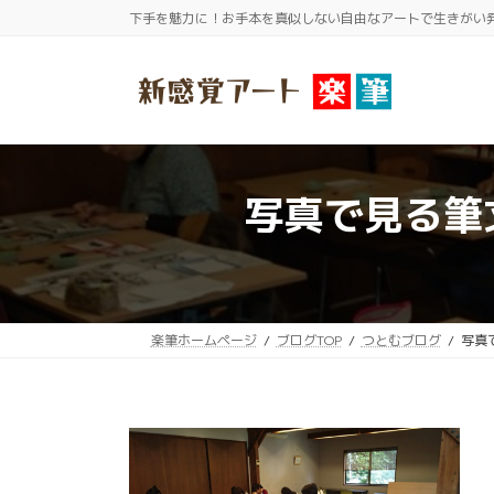
コ
ナ
下手を魅力に！お手本を真似しない自由なアートで生きがい
ン
ビ
テ
ゲ
ン
ー
ツ
シ
へ
ョ
ス
ン
写真で見る筆
キ
に
ッ
移
プ
動
楽筆ホームページ
ブログTOP
つとむブログ
写真