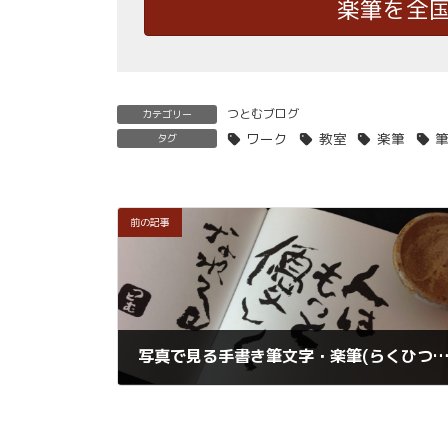
楽筆を全
つとむブログ
カテゴリー
ワーク
教室
楽筆
タグ
前の記事
写真で見る手書き筆文字・楽筆(らくひつ)の
2018年2月14日