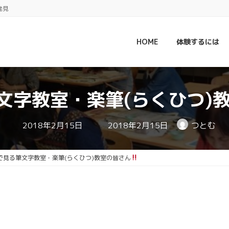
発見
HOME
体験するには
文字教室・楽筆(らくひつ)
最
2018年2月15日
2018年2月15日
つとむ
終
更
新
日
で見る筆文字教室・楽筆(らくひつ)教室の皆さん
時
: