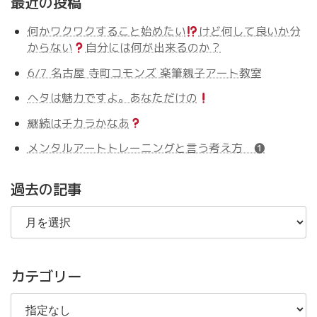
最近の投稿
何かワクワクすること始めたい
けど何して良いか分
からない
自分には何が出来るのか？
6/7 名古屋 寺町コモンズ 楽筆親子アート教室
ヘタは魅力ですよ。あなただけの
継続はチカラかなあ
メンタルアートトレーニングと言う考え方 ❶
過去の記事
過
去
の
記
事
カテゴリー