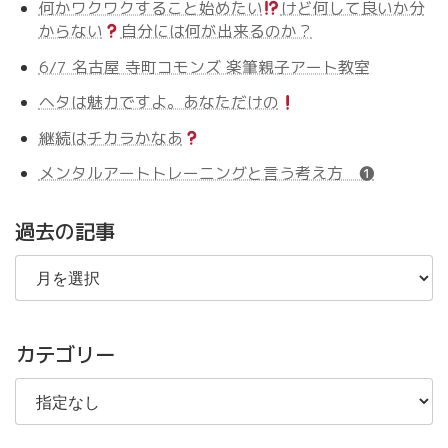
何かワクワクすること始めたい
けど何して良いか分
からない
自分には何が出来るのか？
6/7 名古屋 寺町コモンズ 楽筆親子アート教室
ヘタは魅力ですよ。あなただけの
継続はチカラかなあ
メンタルアートトレーニングと言う考え方 ❶
過去の記事
過
去
の
記
事
カテゴリー