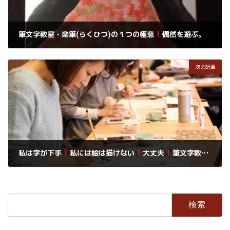
筆文字教室・楽筆(らくひつ)の１つの極意
偶然を遊ぶ。
2018年4月20日
次の記事
私は字が下手
私には絵は描けない
大丈夫
筆文字教室・楽筆で自分の個性を楽しみましょう。
2018年4月20日
検
索: