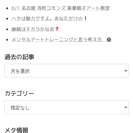
6/7 名古屋 寺町コモンズ 楽筆親子アート教室
ヘタは魅力ですよ。あなただけの
継続はチカラかなあ
メンタルアートトレーニングと言う考え方 ❶
過去の記事
過
去
の
記
事
カテゴリー
メタ情報