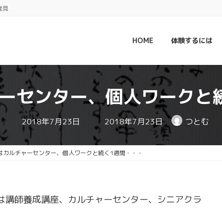
発見
HOME
体験するには
ーセンター、個人ワークと
最
2018年7月23日
2018年7月23日
つとむ
終
更
新
日
はカルチャーセンター、個人ワークと続く1週間・・・
時
:
は講師養成講座、カルチャーセンター、シニアクラ