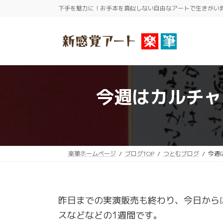
コ
ナ
下手を魅力に！お手本を真似しない自由なアートで生きがい
ン
ビ
テ
ゲ
ン
ー
ツ
シ
へ
ョ
ス
ン
今週はカルチャ
キ
に
ッ
移
プ
動
楽筆ホームページ
ブログTOP
つとむブログ
今週
昨日までの実演販売も終わり、今日から
スなどなどの1週間です。