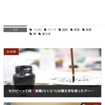
楽筆を全国に！講師募集中！
つとむブログ
カテゴリー
つとむ
ワーク
個性
教室
楽筆
タグ
禅
筆文字
前の記事
セラピーって何
楽筆(らくひつ)は筆文字を使ったアートセラピーの１つです。技量を磨き競う世界ではありません。自分の個性を体感します。
2018年11月26日