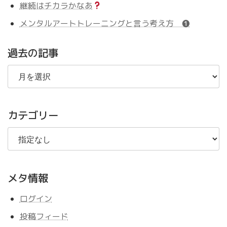
継続はチカラかなあ
メンタルアートトレーニングと言う考え方 ❶
過去の記事
過
去
の
記
事
カテゴリー
メタ情報
ログイン
投稿フィード