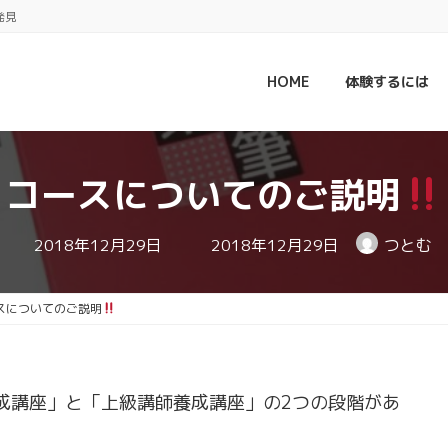
発見
HOME
体験するには
コースについてのご説明
最
2018年12月29日
2018年12月29日
つとむ
終
更
新
日
スについてのご説明
時
:
成講座」と「上級講師養成講座」の2つの段階があ