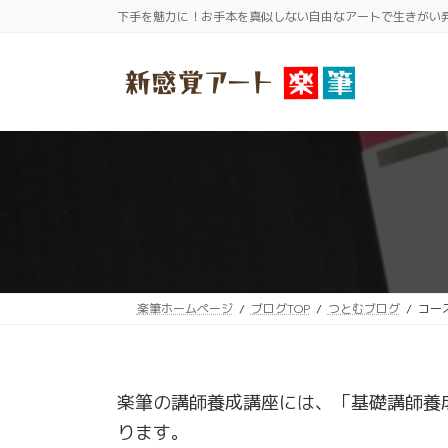
コ
ナ
下手を魅力に！お手本を真似しない自由なアートで生きがい
ン
ビ
テ
ゲ
ン
ー
ツ
シ
へ
ョ
ス
ン
キ
に
ッ
移
プ
動
楽筆ホームページ
ブログTOP
つとむブログ
コー
楽筆の講師養成講座には、「基礎講師養
ります。