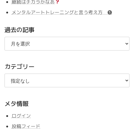
継続はチカラかなあ
メンタルアートトレーニングと言う考え方 ❶
過去の記事
過
去
の
記
事
カテゴリー
メタ情報
ログイン
投稿フィード