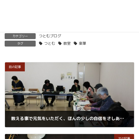
楽筆を全国に！講師募集中！
つとむブログ
カテゴリー
つとむ
教室
楽筆
タグ
前の記事
教える事で元気をいただく、ほんの少しの自信をさしあげられる幸せな仕事です。
2019年1月8日
次の記事