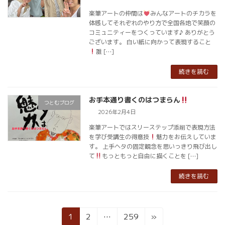
楽筆アートの仲間は
みんなアートのチカラを
体感してそれぞれのやり方で全国各地で笑顔の
コミュニティーをつくっています♪ ありがとう
ございます。 白い紙に向かって表現すること
誰 […]
続きを読む
お手本通り書くのはつまらん
つとむブログ
2026年2月4日
楽筆アートではスリーステップ添削で表現方法
を学び受講生の得意技
魅力をお伝えしていま
す。 上手ヘタの固定観念を思いっきり飛び出し
て
もっともっと自由に描くことを […]
続きを読む
投
固
固
固
1
2
…
259
»