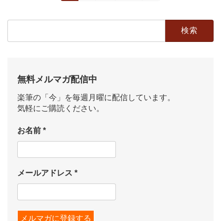
定
定
定
稿
ペ
ペ
ペ
検
の
ー
ー
ー
索:
ジ
ジ
ジ
ペ
ー
無料メルマガ配信中
ジ
楽筆の「今」を毎週月曜に配信しています。
送
気軽にご購読ください。
り
お名前
*
メールアドレス
*