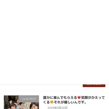
ィアもネット界隈でも厳しい言葉で言い争う！
そんな風潮が感じられます。様々なコミュニテ
ィが生まて来てるのも！何となくうなずけま
す。 やわらかな言葉、あ […]
続きを読む
左筆アート楽筆(らくひつ)で脳の活性化
つとむブログ
2026年4月9日
左筆アート
楽筆(らくひつ) 楽筆協会主宰/か
なだつとむ rakuhitsu.com 右利きの人が左手
で文字を書くことは、主に右脳を刺激し、新し
い神経回路を形成して脳全体の活性化や認知機
能の維持・向上に効 […]
続きを読む
誰かに喜んでもらえる
笑顔がかえって
つとむブログ
くる
それが嬉しいんです。
2026年3月24日