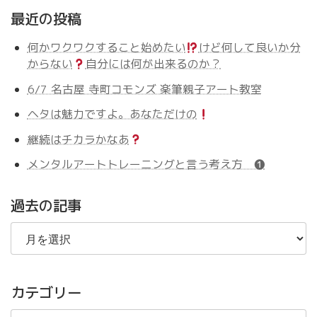
最近の投稿
何かワクワクすること始めたい
けど何して良いか分
からない
自分には何が出来るのか？
6/7 名古屋 寺町コモンズ 楽筆親子アート教室
ヘタは魅力ですよ。あなただけの
継続はチカラかなあ
メンタルアートトレーニングと言う考え方 ❶
過去の記事
過
去
の
記
事
カテゴリー