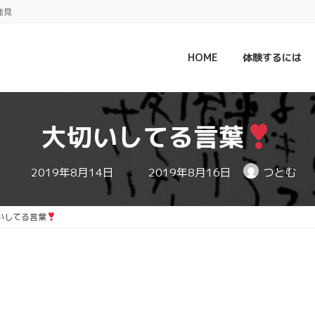
発見
HOME
体験するには
大切いしてる言葉
最
2019年8月14日
2019年8月16日
つとむ
終
更
新
日
いしてる言葉
時
: