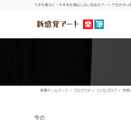
コ
ナ
下手を魅力に！お手本を真似しない自由なアートで生きがい
ン
ビ
テ
ゲ
ン
ー
ツ
シ
へ
ョ
ス
ン
キ
に
ッ
移
プ
動
楽筆ホームページ
ブログTOP
つとむブログ
大切
今の