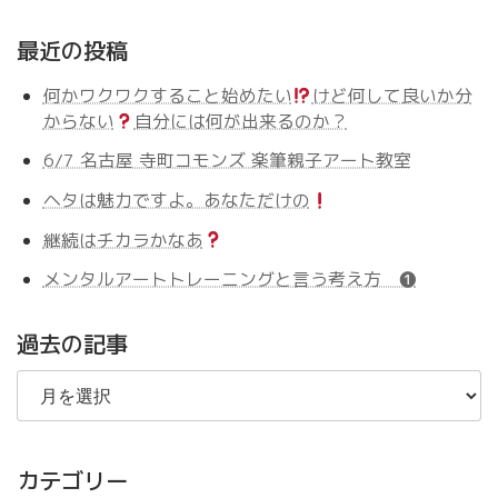
最近の投稿
何かワクワクすること始めたい
けど何して良いか分
からない
自分には何が出来るのか？
6/7 名古屋 寺町コモンズ 楽筆親子アート教室
ヘタは魅力ですよ。あなただけの
継続はチカラかなあ
メンタルアートトレーニングと言う考え方 ❶
過去の記事
過
去
の
記
事
カテゴリー