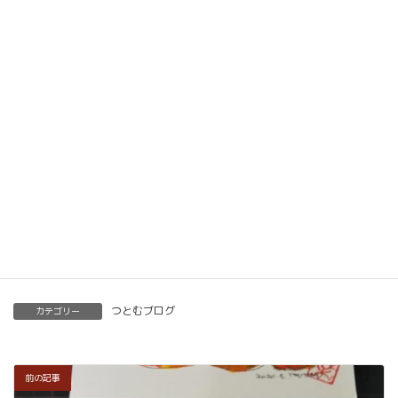
動画教材とLINE添削で全国どこでもご自宅で楽筆
メソッドを習得していただけます。
ベーシック以上で講師の資格も合わせて取得してい
ただけます。講師用にオンラインで教えるための教
材もありますので、すぐに自宅でオンライン教室を
開くことも可能です。
くわしくはこちらをご覧ください。
楽筆を全国に！講師募集中！
つとむブログ
カテゴリー
前の記事