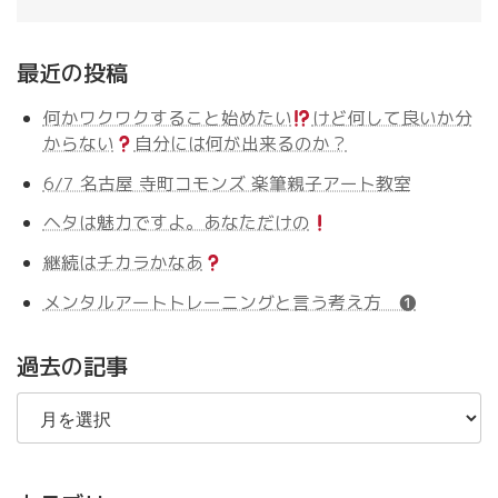
最近の投稿
何かワクワクすること始めたい
けど何して良いか分
からない
自分には何が出来るのか？
6/7 名古屋 寺町コモンズ 楽筆親子アート教室
ヘタは魅力ですよ。あなただけの
継続はチカラかなあ
メンタルアートトレーニングと言う考え方 ❶
過去の記事
過
去
の
記
事