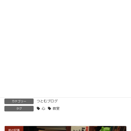
動画教材とLINE添削で全国どこでもご自宅で楽筆
メソッドを習得していただけます。
ベーシック以上で講師の資格も合わせて取得してい
ただけます。講師用にオンラインで教えるための教
材もありますので、すぐに自宅でオンライン教室を
開くことも可能です。
くわしくはこちらをご覧ください。
楽筆を全国に！講師募集中！
つとむブログ
カテゴリー
心
教室
タグ
前の記事