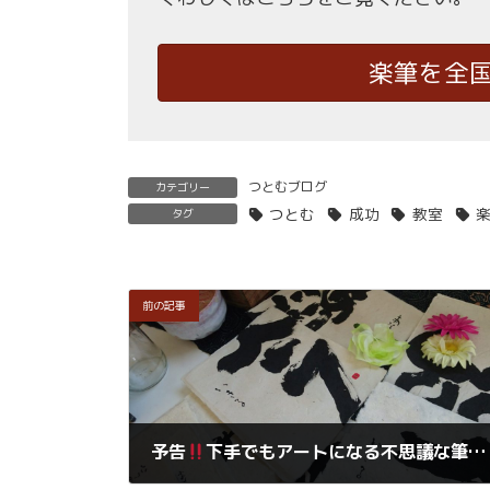
楽筆を全
つとむブログ
カテゴリー
つとむ
成功
教室
タグ
前の記事
予告
下手でもアートになる不思議な筆文字「楽筆」のプチ体験教室と講師認定講座の説明会を順次開催します