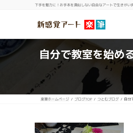
コ
ナ
下手を魅力に！お手本を真似しない自由なアートで生きがい
ン
ビ
テ
ゲ
ン
ー
ツ
シ
へ
ョ
自分で教室を始め
ス
ン
キ
に
ッ
移
プ
動
楽筆ホームページ
ブログTOP
つとむブログ
自分