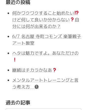
最近の投稿
何かワクワクすること始めたい
けど何して良いか分からない
自
分には何が出来るのか？
6/7 名古屋 寺町コモンズ 楽筆親子
アート教室
ヘタは魅力ですよ。あなただけの
継続はチカラかなあ
メンタルアートトレーニングと言
う考え方 ❶
過去の記事
過