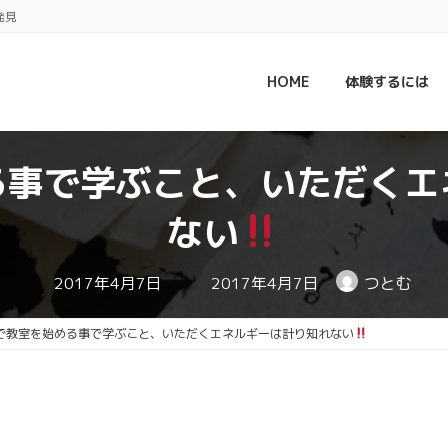
発見
HOME
体験するには
る事で学ぶこと、いただくエ
ない
最
2017年4月7日
2017年4月7日
つとむ
終
更
新
で教室を始める事で学ぶこと、いただくエネルギーは計り知れない
日
時
: