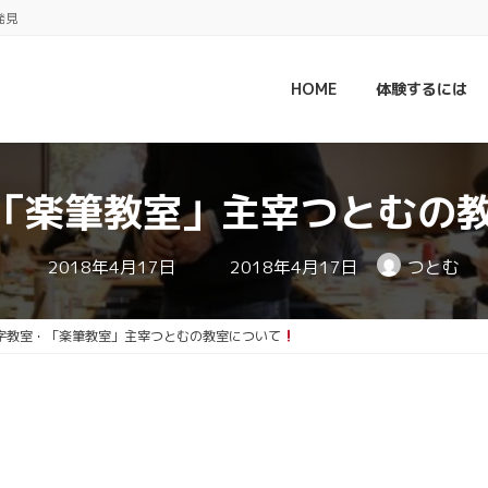
発見
HOME
体験するには
「楽筆教室」主宰つとむの
最
2018年4月17日
2018年4月17日
つとむ
終
更
新
日
字教室・「楽筆教室」主宰つとむの教室について
時
: