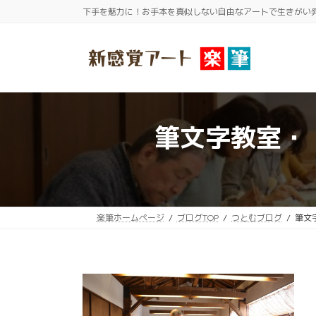
コ
ナ
下手を魅力に！お手本を真似しない自由なアートで生きがい
ン
ビ
テ
ゲ
ン
ー
ツ
シ
へ
ョ
ス
ン
筆文字教室・
キ
に
ッ
移
プ
動
楽筆ホームページ
ブログTOP
つとむブログ
筆文