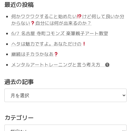
最近の投稿
何かワクワクすること始めたい
けど何して良いか分
からない
自分には何が出来るのか？
6/7 名古屋 寺町コモンズ 楽筆親子アート教室
ヘタは魅力ですよ。あなただけの
継続はチカラかなあ
メンタルアートトレーニングと言う考え方 ❶
過去の記事
過
去
の
記
事
カテゴリー