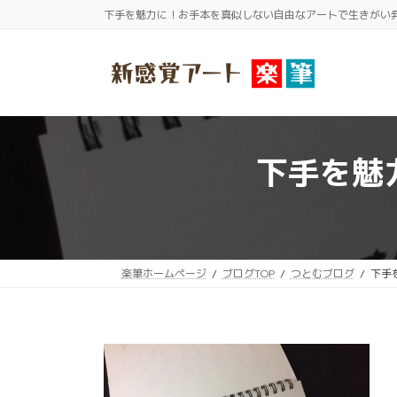
コ
ナ
下手を魅力に！お手本を真似しない自由なアートで生きがい
ン
ビ
テ
ゲ
ン
ー
ツ
シ
へ
ョ
ス
ン
下手を魅
キ
に
ッ
移
プ
動
楽筆ホームページ
ブログTOP
つとむブログ
下手