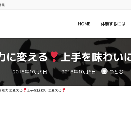
発見
HOME
体験するには
力に変える
上手を味わい
最
2018年10月6日
2018年10月6日
つとむ
終
更
新
日
を魅力に変える
上手を味わいに変える
時
: