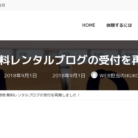
発見
HOME
体験するには
無料レンタルブログの受付を
最
2018年9月1日
2018年9月1日
WEB担当のIKUK
終
更
新
日
師用 無料レンタルブログの受付を再開しました！
時
: