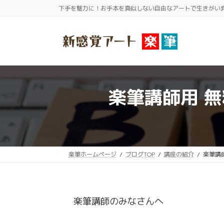
コ
ナ
下手を魅力に！お手本を真似しない自由なアートで生きがい
ン
ビ
テ
ゲ
ン
ー
ツ
シ
へ
ョ
ス
ン
楽筆講師用 
キ
に
ッ
移
プ
動
楽筆ホームページ
ブログTOP
講座の紹介
楽筆講
楽筆講師のみなさんへ