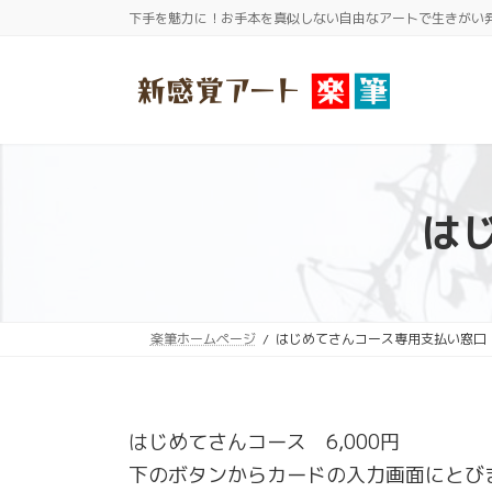
コ
ナ
下手を魅力に！お手本を真似しない自由なアートで生きがい
ン
ビ
テ
ゲ
ン
ー
ツ
シ
へ
ョ
ス
ン
は
キ
に
ッ
移
プ
動
楽筆ホームページ
はじめてさんコース専用支払い窓口
はじめてさんコース 6,000円
下のボタンからカードの入力画面にとび