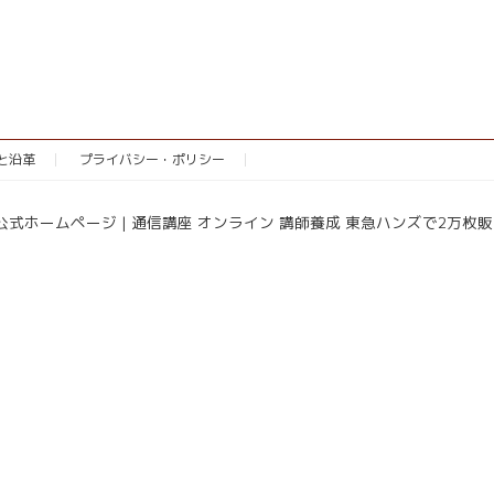
念と沿革
プライバシー・ポリシー
協会公式ホームページ | 通信講座 オンライン 講師養成 東急ハンズで2万枚販売 All R