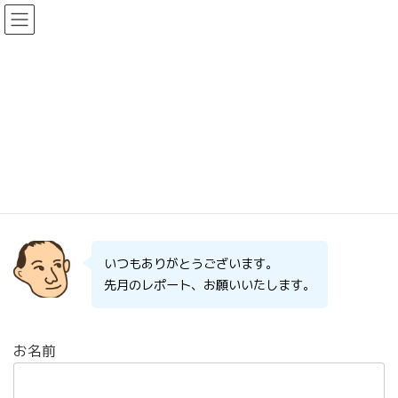
コ
ナ
ン
ビ
テ
ゲ
ン
ー
ツ
シ
へ
ョ
楽筆講師さん用レポート
ス
ン
キ
に
ッ
移
プ
動
楽筆ホームページ
楽筆講師さん用レポート
いつもありがとうございます。
先月のレポート、お願いいたします。
お名前