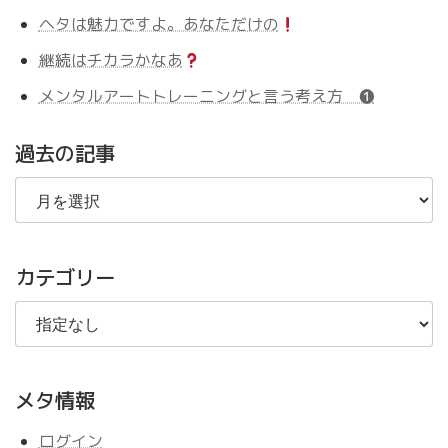
ヘタは魅力ですよ。あなただけの
継続はチカラかなあ
メンタルアートトレーニングと言う考え方 ❶
過去の記事
過
去
の
記
事
カテゴリー
メタ情報
ログイン