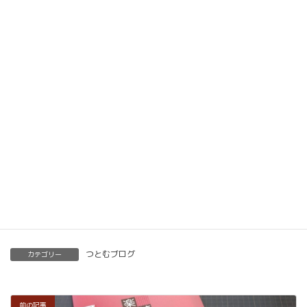
動画教材とLINE添削で全国どこでもご自宅で楽筆
メソッドを習得していただけます。
ベーシック以上で講師の資格も合わせて取得してい
ただけます。講師用にオンラインで教えるための教
材もありますので、すぐに自宅でオンライン教室を
開くことも可能です。
くわしくはこちらをご覧ください。
楽筆を全国に！講師募集中！
つとむブログ
カテゴリー
前の記事