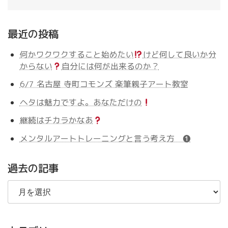
最近の投稿
何かワクワクすること始めたい
けど何して良いか分
からない
自分には何が出来るのか？
6/7 名古屋 寺町コモンズ 楽筆親子アート教室
ヘタは魅力ですよ。あなただけの
継続はチカラかなあ
メンタルアートトレーニングと言う考え方 ❶
過去の記事
過
去
の
記
事