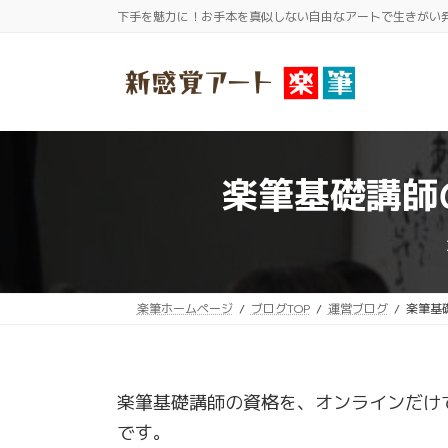
コ
ナ
下手を魅力に！お手本を真似しない自由なアートで生きがい
ン
ビ
テ
ゲ
ン
ー
ツ
シ
へ
ョ
ス
ン
楽筆基礎講師
キ
に
ッ
移
プ
動
楽筆ホームページ
ブログTOP
運営ブログ
楽筆基
楽筆基礎講師の資格を、オンラインだけ
です。