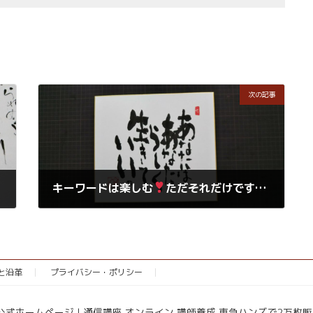
次の記事
キーワードは楽しむ
ただそれだけです・・・
2019年10月31日
念と沿革
プライバシー・ポリシー
協会公式ホームページ | 通信講座 オンライン 講師養成 東急ハンズで2万枚販売 All R