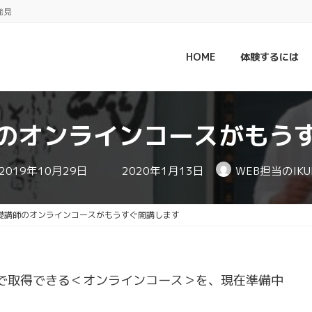
発見
HOME
体験するには
のオンラインコースがもう
最
2019年10月29日
2020年1月13日
WEB担当のIKU
終
更
新
日
礎講師のオンラインコースがもうすぐ開講します
時
:
で取得できる＜オンラインコース＞を、現在準備中