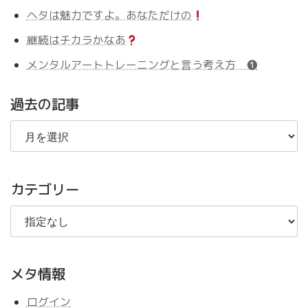
ヘタは魅力ですよ。あなただけの
継続はチカラかなあ
メンタルアートトレーニングと言う考え方 ❶
過去の記事
過
去
の
記
事
カテゴリー
メタ情報
ログイン