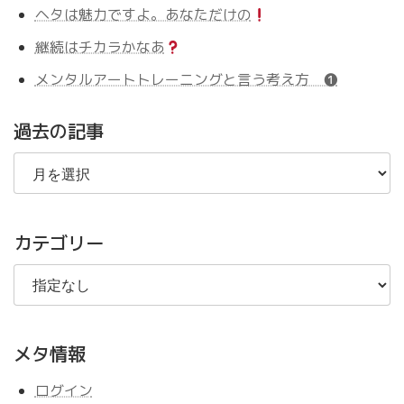
ヘタは魅力ですよ。あなただけの
継続はチカラかなあ
メンタルアートトレーニングと言う考え方 ❶
過去の記事
過
去
の
記
事
カテゴリー
メタ情報
ログイン