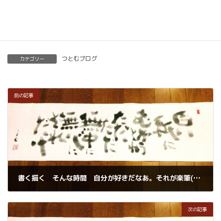
楽筆を全国に！講師募集中！
つとむブログ
カテゴリー
前の記事
書く描く そんな時間 自分が好きだなあ。それが楽筆(らくひつ)かなあ、、、
2021年1月5日
次の記事