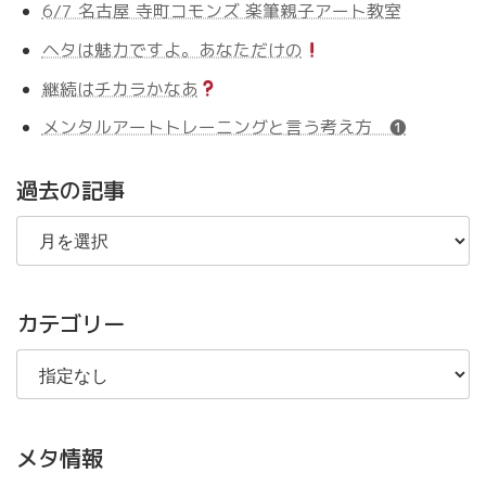
6/7 名古屋 寺町コモンズ 楽筆親子アート教室
ヘタは魅力ですよ。あなただけの
継続はチカラかなあ
メンタルアートトレーニングと言う考え方 ❶
過去の記事
過
去
の
記
事
カテゴリー
メタ情報